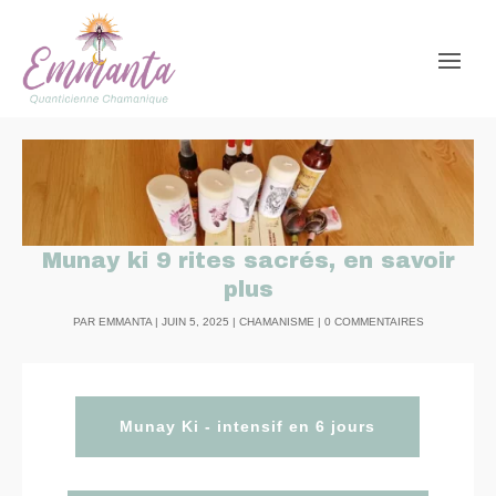
Munay ki 9 rites sacrés, en savoir
plus
PAR
EMMANTA
|
JUIN 5, 2025
|
CHAMANISME
|
0 COMMENTAIRES
Munay Ki - intensif en 6 jours