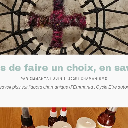
 de faire un choix, en sa
PAR
EMMANTA
|
JUIN 5, 2025
|
CHAMANISME
 savoir plus sur l’abord chamanique d’Emmanta : Cycle Etre auto