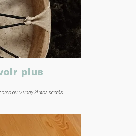
voir plus
nome ou Munay ki rites sacrés.