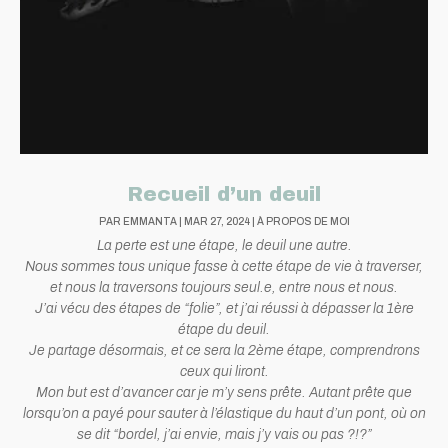
Recueil d’un deuil
PAR
EMMANTA
|
MAR 27, 2024
|
À PROPOS DE MOI
La perte est une étape, le deuil une autre.
Nous sommes tous unique fasse à cette étape de vie à traverser,
et nous la traversons toujours seul.e, entre nous et nous.
J’ai vécu des étapes de “folie”, et j’ai réussi à dépasser la 1ère
étape du deuil.
Je partage désormais, et ce sera la 2ème étape, comprendrons
ceux qui liront.
Mon but est d’avancer car je m’y sens prête. Autant prête que
lorsqu’on a payé pour sauter à l’élastique du haut d’un pont, où on
se dit “bordel, j’ai envie, mais j’y vais ou pas ?!?”